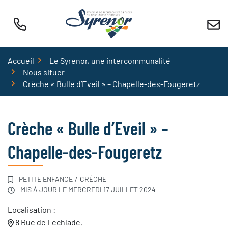
Aller
au
contenu
Accueil
Le Syrenor, une intercommunalité
Nous situer
Crèche « Bulle d’Eveil » – Chapelle-des-Fougeretz
Crèche « Bulle d’Eveil » –
Chapelle-des-Fougeretz
PETITE ENFANCE
/
CRÈCHE
MIS À JOUR LE
MERCREDI 17 JUILLET 2024
Localisation :
8 Rue de Lechlade,